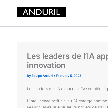
Skip
to
content
Les leaders de l’IA ap
innovation
By
Equipe Anduril
/
February 5, 2026
Les leaders de l’IA exhortent l’Assemblée légi
L’intelligence artificielle (IA) émerge comme
session, alors que plusieurs projets de loi v