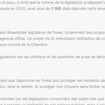
ers le pays, a noté que le rythme de la législation a dépass
nationale en 2025, avec plus de
1 100
déjà déposés cette ann
dans l’Assemblée législative de l’Iowa, notamment des proposit
gences d’État. Un projet de loi interdisant l’utilisation de
sous-comité de la Chambre.
gulations sur les chatbots et les systèmes de prise de déci
ré que l’approche de l’Iowa doit protéger les résidents sa
n, sans la ralentir, et protéger nos citoyens sans limiter no
oulevées par les législateurs concernant des sujets tels que
ung a reconnu la légitimité de ces préoccupations, mais a so