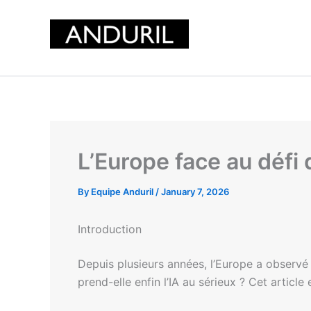
Skip
to
content
L’Europe face au défi d
By
Equipe Anduril
/
January 7, 2026
Introduction
Depuis plusieurs années, l’Europe a observé u
prend-elle enfin l’IA au sérieux ? Cet article 