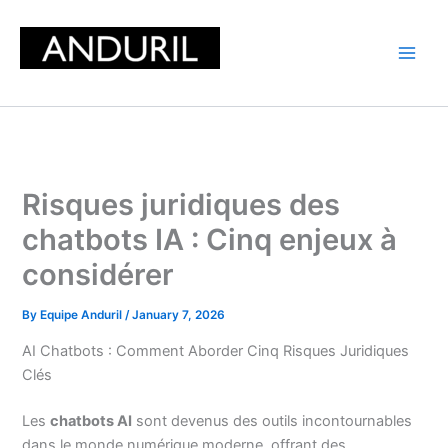
Skip
to
content
Risques juridiques des
chatbots IA : Cinq enjeux à
considérer
By
Equipe Anduril
/
January 7, 2026
AI Chatbots : Comment Aborder Cinq Risques Juridiques
Clés
Les
chatbots AI
sont devenus des outils incontournables
dans le monde numérique moderne, offrant des