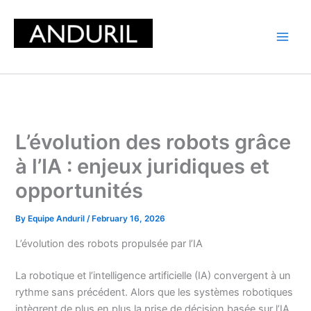
Skip
to
content
L’évolution des robots grâce
à l’IA : enjeux juridiques et
opportunités
By
Equipe Anduril
/
February 16, 2026
L’évolution des robots propulsée par l’IA
La robotique et l’intelligence artificielle (IA) convergent à un
rythme sans précédent. Alors que les systèmes robotiques
intègrent de plus en plus la prise de décision basée sur l’IA,