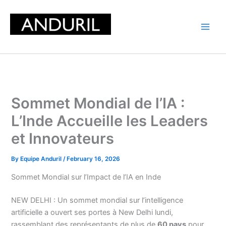
Skip
to
content
Sommet Mondial de l’IA :
L’Inde Accueille les Leaders
et Innovateurs
By
Equipe Anduril
/
February 16, 2026
Sommet Mondial sur l’Impact de l’IA en Inde
NEW DELHI : Un sommet mondial sur l’intelligence
artificielle a ouvert ses portes à New Delhi lundi,
rassemblant des représentants de plus de
60 pays
pour