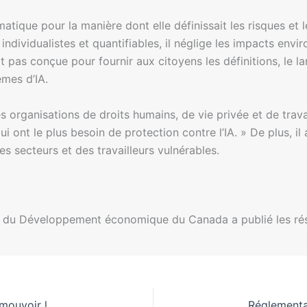
tique pour la manière dont elle définissait les risques et l
individualistes et quantifiables, il néglige les impacts en
était pas conçue pour fournir aux citoyens les définitions, l
èmes d’IA.
es organisations de droits humains, de vie privée et de trav
ont le plus besoin de protection contre l’IA. » De plus, il 
es secteurs et des travailleurs vulnérables.
 et du Développement économique du Canada a publié les ré
Anthropic investit 20 millions de dollars pour promouvoir la réglementation de l’IA avant les élections de 2026