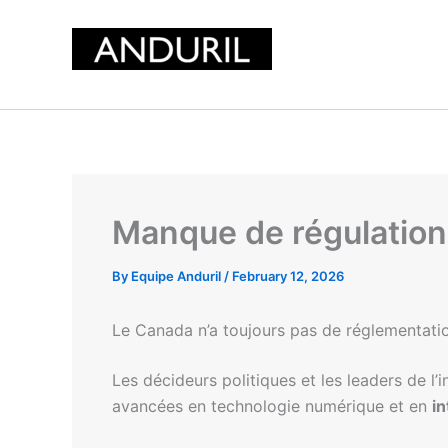
Skip
to
content
Manque de régulation 
By
Equipe Anduril
/
February 12, 2026
Le Canada n’a toujours pas de réglementation 
Les décideurs politiques et les leaders de l
avancées en technologie numérique et en
in