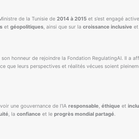
inistre de la Tunisie de
2014 à 2015
et s’est engagé activ
s
et
géopolitiques
, ainsi que sur la
croissance inclusive
et
on honneur de rejoindre la Fondation RegulatingAI. Il a af
à ce que leurs perspectives et réalités vécues soient pleinem
uvoir une gouvernance de l’IA
responsable
,
éthique
et
incl
uité
, la
confiance
et le
progrès mondial partagé
.