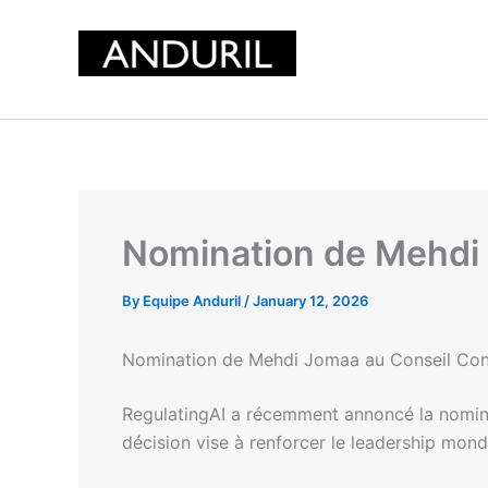
Skip
to
content
Nomination de Mehdi 
By
Equipe Anduril
/
January 12, 2026
Nomination de Mehdi Jomaa au Conseil Cons
RegulatingAI a récemment annoncé la nomi
décision vise à renforcer le leadership mondi