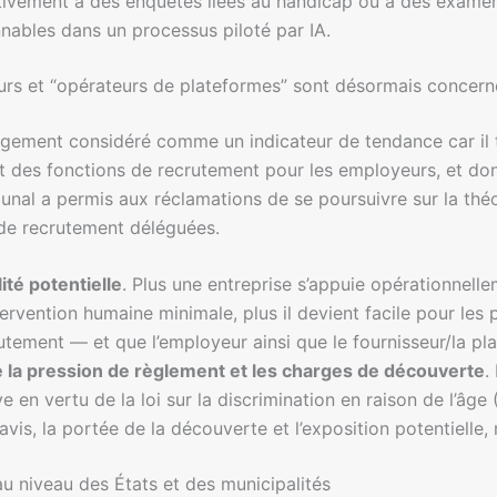
ectivement à des enquêtes liées au handicap ou à des examen
ables dans un processus piloté par IA.
seurs et “opérateurs de plateformes” sont désormais concern
argement considéré comme un indicateur de tendance car il 
t des fonctions de recrutement pour les employeurs, et donc
ribunal a permis aux réclamations de se poursuivre sur la th
de recrutement déléguées.
té potentielle
. Plus une entreprise s’appuie opérationnelle
rvention humaine minimale, plus il devient facile pour les p
utement — et que l’employeur ainsi que le fournisseur/la pl
 la pression de règlement et les charges de découverte
.
ve en vertu de la loi sur la discrimination en raison de l’â
 avis, la portée de la découverte et l’exposition potentielle
 au niveau des États et des municipalités