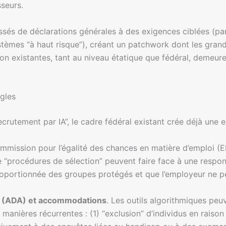
seurs.
sés de déclarations générales à des exigences ciblées (par
ystèmes “à haut risque”), créant un patchwork dont les gran
tion existantes, tant au niveau étatique que fédéral, demeur
ègles
crutement par IA”, le cadre fédéral existant crée déjà une ex
mmission pour l’égalité des chances en matière d’emploi (E
“procédures de sélection” peuvent faire face à une respons
proportionnée des groupes protégés et que l’employeur ne 
és (ADA) et accommodations
. Les outils algorithmiques peu
s manières récurrentes : (1) “exclusion” d’individus en raison