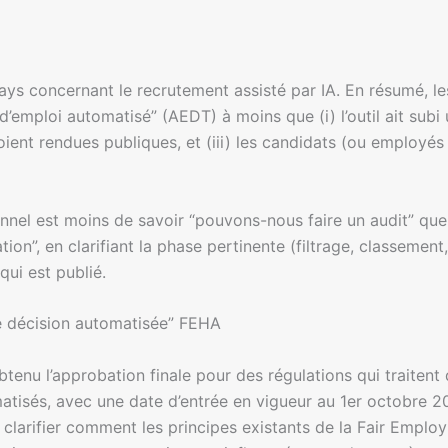
ays concernant le recrutement assisté par IA. En résumé, 
 d’emploi automatisé” (AEDT) à moins que (i) l’outil ait subi
 soient rendues publiques, et (iii) les candidats (ou employ
nnel est moins de savoir “pouvons-nous faire un audit” que d
sation”, en clarifiant la phase pertinente (filtrage, classem
ui est publié.
de décision automatisée” FEHA
btenu l’approbation finale pour des régulations qui traitent 
tisés, avec une date d’entrée en vigueur au 1er octobre 202
 clarifier comment les principes existants de la Fair Empl