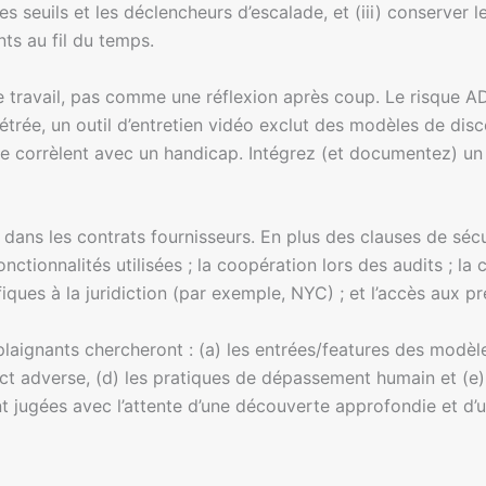
s seuils et les déclencheurs d’escalade, et (iii) conserver 
ts au fil du temps.
 travail, pas comme une réflexion après coup. Le risque AD
rée, un outil d’entretien vidéo exclut des modèles de dis
se corrèlent avec un handicap. Intégrez (et documentez) u
dans les contrats fournisseurs. En plus des clauses de sécu
onctionnalités utilisées ; la coopération lors des audits ; la
fiques à la juridiction (par exemple, NYC) ; et l’accès aux p
s plaignants chercheront : (a) les entrées/features des modè
act adverse, (d) les pratiques de dépassement humain et (e
t jugées avec l’attente d’une découverte approfondie et d’u