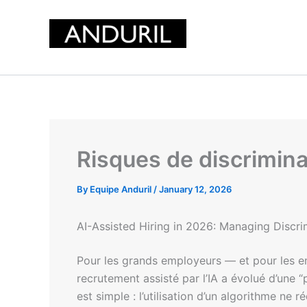
Skip
to
content
Risques de discrimina
By
Equipe Anduril
/
January 12, 2026
AI-Assisted Hiring in 2026: Managing Discri
Pour les grands employeurs — et pour les en
recrutement assisté par l’IA a évolué d’une “
est simple : l’utilisation d’un algorithme ne 