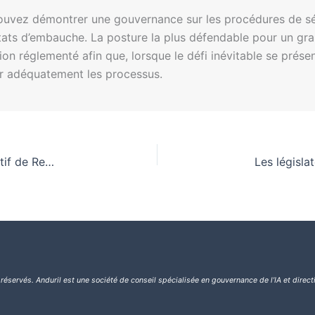
pouvez démontrer une gouvernance sur les procédures de sé
ultats d’embauche. La posture la plus défendable pour un gr
on réglementé afin que, lorsque le défi inévitable se présen
r adéquatement les processus.
Nomination de Mehdi Jomaa au Conseil Consultatif de RegulatingAI
 réservés.
Anduril est une société de conseil spécialisée en gouvernance de l’IA et direct