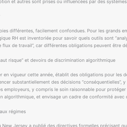
tion et autres sont prises ou influencées par des systèmes
r
 voies différentes, facilement confondues. Pour les grands e
gique RH est inventoriée pour savoir quels outils sont “anal
e flux de travail”, car différentes obligations peuvent être d
aut risque” et devoirs de discrimination algorithmique
er en vigueur cette année, établit des obligations pour les
uencer substantiellement des décisions “conséquentielles”, y
des employeurs, y compris le soin raisonnable pour protég
on algorithmique, et envisage un cadre de conformité avec 
eaux régimes
du New Jersey a publié des directives formelles précisant qu