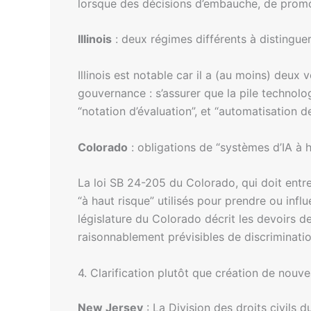
lorsque des décisions d’embauche, de promo
Illinois
: deux régimes différents à distingue
Illinois est notable car il a (au moins) deux
gouvernance : s’assurer que la pile technolo
“notation d’évaluation”, et “automatisation d
Colorado
: obligations de “systèmes d’IA à h
La loi SB 24-205 du Colorado, qui doit entr
“à haut risque” utilisés pour prendre ou infl
législature du Colorado décrit les devoirs 
raisonnablement prévisibles de discriminati
4. Clarification plutôt que création de nouv
New Jersey
: La Division des droits civils 