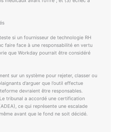
s médicaux avant l’offre ; et (3) échec à
és
teste si un fournisseur de technologie RH
 faire face à une responsabilité en vertu
éorie que Workday pourrait être considéré
ment sur un système pour rejeter, classer ou
laignants d’arguer que l’outil effectue
ateforme devraient être responsables.
 Le tribunal a accordé une certification
ge (ADEA), ce qui représente une escalade
, même avant que le fond ne soit décidé.