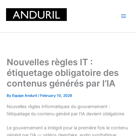
Skip
to
content
Nouvelles règles IT :
étiquetage obligatoire des
contenus générés par l’IA
By
Equipe Anduril
/
February 10, 2026
Nouvelles règles informatiques du gouvernement :
l’étiquetage du contenu généré par l’IA devient obligatoire
Le gouvernement a intégré pour la première fois le contenu
généré par l’IA — vidéos deepfake, audio synthétique,