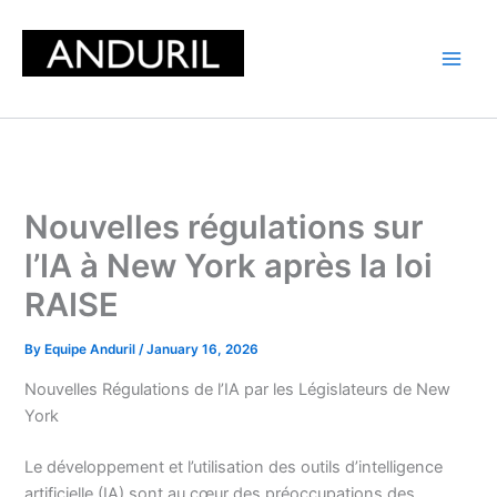
Skip
to
content
Nouvelles régulations sur
l’IA à New York après la loi
RAISE
By
Equipe Anduril
/
January 16, 2026
Nouvelles Régulations de l’IA par les Législateurs de New
York
Le développement et l’utilisation des outils d’intelligence
artificielle (IA) sont au cœur des préoccupations des