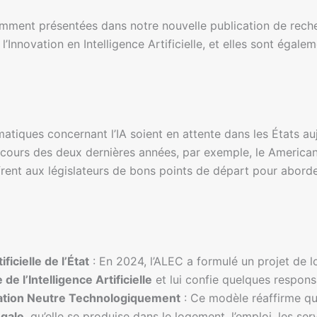
cemment présentées dans notre nouvelle publication de rech
’Innovation en Intelligence Artificielle, et elles sont ég
iques concernant l’IA soient en attente dans les États aujo
 cours des deux dernières années, par exemple, le America
frent aux législateurs de bons points de départ pour abord
ficielle de l’État
: En 2024, l’ALEC a formulé un projet de l
de l’Intelligence Artificielle
et lui confie quelques respons
ination Neutre Technologiquement
: Ce modèle réaffirme q
égale
, qu’elle se produise dans le logement, l’emploi, les serv