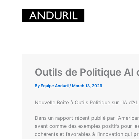
Skip
to
content
Outils de Politique A
By
Equipe Anduril
/
March 13, 2026
Nouvelle Boîte à Outils Politique sur l’IA d
Dans un rapport récent publié par l’American
avant comme des exemples positifs pour les
cohérents et favorables à l’innovation qui
pr