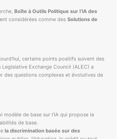
erche,
Boîte à Outils Politique sur l’IA des
alement considérées comme des
Solutions de
urd’hui, certains points positifs suivent des
n Legislative Exchange Council (ALEC) a
er des questions complexes et évolutives de
oi modèle de base sur l’IA qui propose la
abilités de base.
ue
la discrimination basée sur des
ices publics, l’éducation, le crédit ou tout