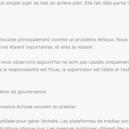
n simple sujet de test en arrière-plan. Elle fait déjà parti
é discutée principalement comme un problème éthique. Nou
ons étaient importantes, et elles le restent.
 nous observons aujourd’hui ne sont pas causés uniquemen
la responsabilité est floue, la supervision est faible et l’au
blème de gouvernance.
ernance échoue souvent en premier
utilisée pour gérer l’échelle. Les plateformes de médias so
cations chaque jour. Les agences publiques utilisent des outi