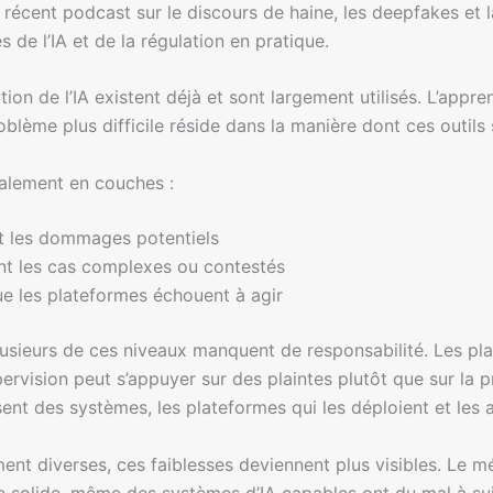
écent podcast sur le discours de haine, les deepfakes et l
 de l’IA et de la régulation en pratique.
ation de l’IA existent déjà et sont largement utilisés. L’ap
roblème plus difficile réside dans la manière dont ces outil
alement en couches :
t les dommages potentiels
t les cas complexes ou contestés
ue les plateformes échouent à agir
plusieurs de ces niveaux manquent de responsabilité. Les pl
upervision peut s’appuyer sur des plaintes plutôt que sur la 
sent des systèmes, les plateformes qui les déploient et les 
ent diverses, ces faiblesses deviennent plus visibles. Le mé
solide, même des systèmes d’IA capables ont du mal à sui