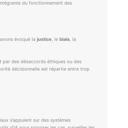
e intégrante du fonctionnement des
s avons évoqué la
justice
, le
biais
, la
t par des désaccords éthiques ou des
torité décisionnelle est répartie entre trop
ciaux s’appuient sur des systèmes
ls d’IA pour prioriser les cas, surveiller les