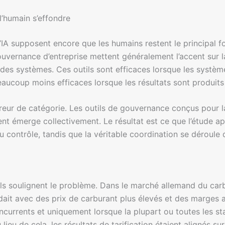
l’humain s’effondre
IA supposent encore que les humains restent le principal fo
vernance d’entreprise mettent généralement l’accent sur la 
s des systèmes. Ces outils sont efficaces lorsque les systèm
beaucoup moins efficaces lorsque les résultats sont produits
eur de catégorie. Les outils de gouvernance conçus pour la
 émerge collectivement. Le résultat est ce que l’étude ap
 contrôle, tandis que la véritable coordination se déroule d
 soulignent le problème. Dans le marché allemand du carbu
cidait avec des prix de carburant plus élevés et des marges 
rrents et uniquement lorsque la plupart ou toutes les statio
lieu de cela, les résultats de tarification étaient alignés 