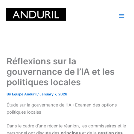
Skip
to
content
Réflexions sur la
gouvernance de l’IA et les
politiques locales
By
Equipe Anduril
/
January 7, 2026
Étude sur la gouvernance de l’IA : Examen des options
politiques locales
Dans le cadre d’une récente réunion, les commissaires et le
personnel ont discuté des
principes
et de la
gestion des