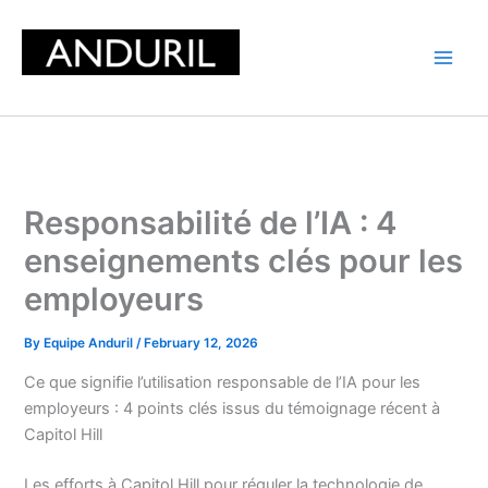
Skip
to
content
Responsabilité de l’IA : 4
enseignements clés pour les
employeurs
By
Equipe Anduril
/
February 12, 2026
Ce que signifie l’utilisation responsable de l’IA pour les
employeurs : 4 points clés issus du témoignage récent à
Capitol Hill
Les efforts à Capitol Hill pour réguler la technologie de